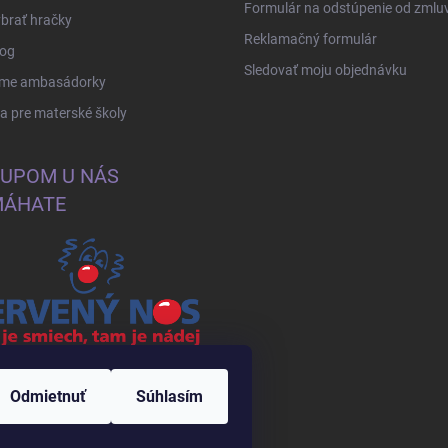
Formulár na odstúpenie od zmlu
brať hračky
Reklamačný formulár
log
Sledovať moju objednávku
me ambasádorky
 pre materské školy
UPOM U NÁS
ÁHATE
nCr2YHJc84-
Odmietnuť
Súhlasím