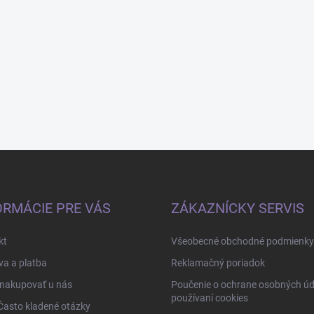
ORMÁCIE PRE VÁS
ZÁKAZNÍCKY SERVIS
kt
Všeobecné obchodné podmienky
a a platba
Reklamačný poriadok
 nakupovať u nás
Poučenie o ochrane osobných úd
používaní cookies
Často kladené otázky