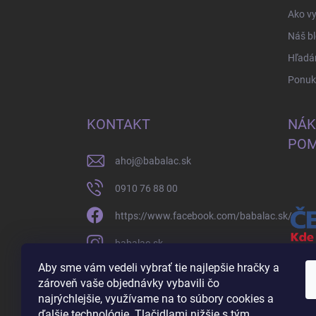
Ako vy
Náš b
Hľadá
Ponuka
KONTAKT
NÁK
POM
ahoj
@
babalac.sk
0910 76 88 00
https://www.facebook.com/babalac.sk/
babalac.sk
Aby sme vám vedeli vybrať tie najlepšie hračky a
https://www.youtube.com/channel/UCDopH
zároveň vaše objednávky vybavili čo
zh19ZXA
najrýchlejšie, využívame na to súbory cookies a
ďalšie technológie. Tlačidlami nižšie s tým