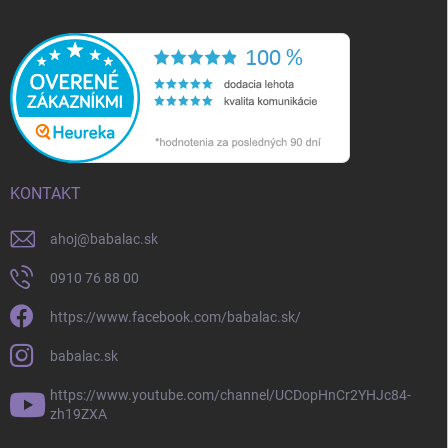
KONTAKT
ahoj
@
babalac.sk
0910 76 88 00
https://www.facebook.com/babalac.sk/
babalac.sk
https://www.youtube.com/channel/UCDopHnCr2YHJc84-
zh19ZXA