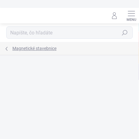
Prejsť
na
obsah
Hľadať
Magnetické stavebnice