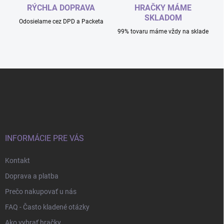
RÝCHLA DOPRAVA
HRAČKY MÁME
SKLADOM
Odosielame cez DPD a Packeta
99% tovaru máme vždy na sklade
Z
á
p
ä
t
i
e
INFORMÁCIE PRE VÁS
Kontakt
Doprava a platba
Prečo nakupovať u nás
FAQ - Často kladené otázky
Ako vybrať hračky