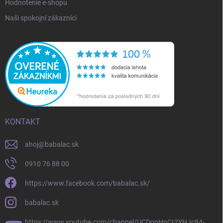
Hodnotenie e-shopu
Naši spokojní zákazníci
KONTAKT
ahoj
@
babalac.sk
0910 76 88 00
https://www.facebook.com/babalac.sk/
babalac.sk
https://www.youtube.com/channel/UCDopHnCr2YHJc84-