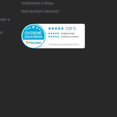
Hodnotenie e-shopu
Naši spokojní zákazníci
ajov a
vy