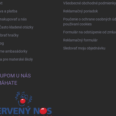
kt
Všeobecné obchodné podmienky
a a platba
Reklamačný poriadok
 nakupovať u nás
Poučenie o ochrane osobných úd
používaní cookies
Často kladené otázky
Formulár na odstúpenie od zmlu
brať hračky
Reklamačný formulár
log
Sledovať moju objednávku
me ambasádorky
 pre materské školy
UPOM U NÁS
ÁHATE