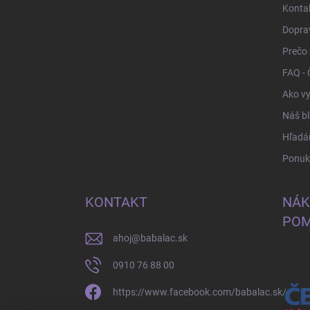
i
Konta
e
Doprav
Prečo
FAQ - 
Ako vy
Náš b
Hľadá
Ponuka
KONTAKT
NÁK
POM
ahoj
@
babalac.sk
0910 76 88 00
https://www.facebook.com/babalac.sk/