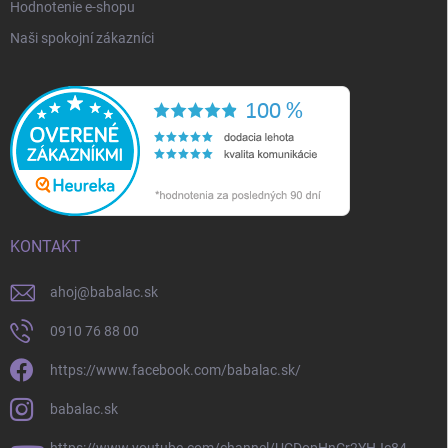
Hodnotenie e-shopu
Naši spokojní zákazníci
KONTAKT
ahoj
@
babalac.sk
0910 76 88 00
https://www.facebook.com/babalac.sk/
babalac.sk