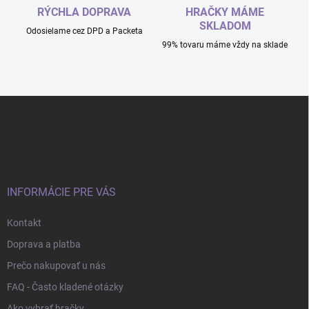
RÝCHLA DOPRAVA
HRAČKY MÁME
SKLADOM
Odosielame cez DPD a Packeta
99% tovaru máme vždy na sklade
Z
á
p
ä
t
i
e
INFORMÁCIE PRE VÁS
Kontakt
Doprava a platba
Prečo nakupovať u nás
FAQ - Často kladené otázky
Ako vybrať hračky