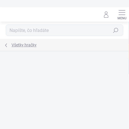
Prejsť
na
obsah
Hľadať
Všetky hračky