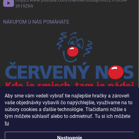
https://www.youtube.com/channel/UCDopHnCr2YHJc84-
zh19ZXA
NÁKUPOM U NÁS POMÁHATE
Aby sme vám vedeli vybrať tie najlepšie hračky a zároveň
vaše objednávky vybavili čo najrýchlejšie, využívame na to
súbory cookies a ďalšie technológie. Tlačidlami nižšie s
tým môžete súhlasiť alebo to odmietnuť. Tu si ich môžete
tu
Nastavenie