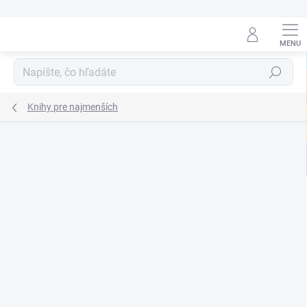
Prejsť
na
obsah
Hľadať
Knihy pre najmenších