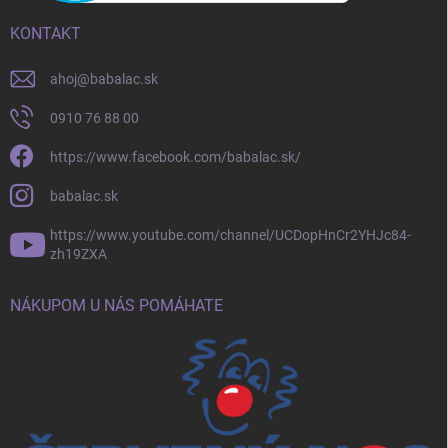
KONTAKT
ahoj
@
babalac.sk
0910 76 88 00
https://www.facebook.com/babalac.sk/
babalac.sk
https://www.youtube.com/channel/UCDopHnCr2YHJc84-
zh19ZXA
NÁKUPOM U NÁS POMÁHATE