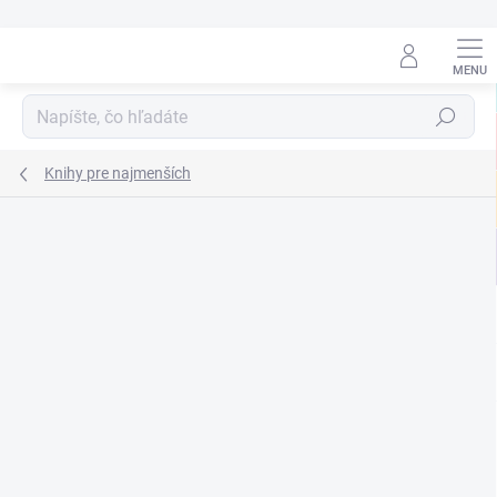
Prejsť
na
obsah
Hľadať
Knihy pre najmenších