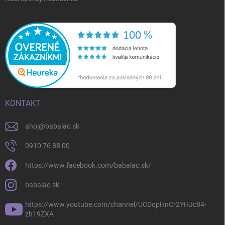
KONTAKT
ahoj
@
babalac.sk
0910 76 88 00
https://www.facebook.com/babalac.sk/
babalac.sk
https://www.youtube.com/channel/UCDopHnCr2YHJc84-
zh19ZXA