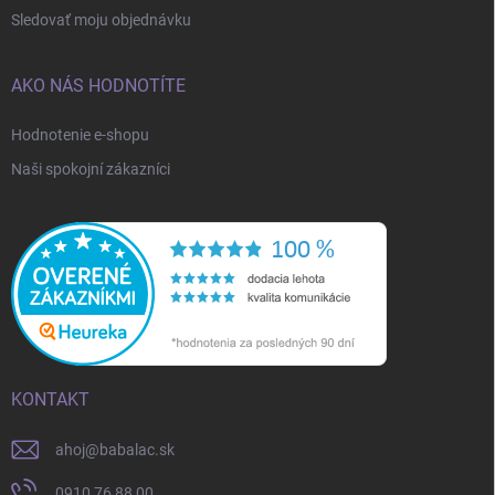
Sledovať moju objednávku
AKO NÁS HODNOTÍTE
Hodnotenie e-shopu
Naši spokojní zákazníci
KONTAKT
ahoj
@
babalac.sk
0910 76 88 00