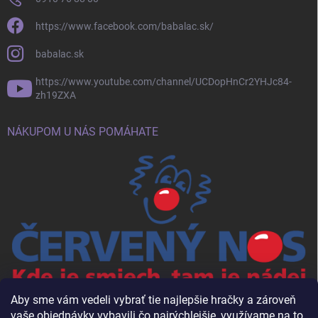
https://www.facebook.com/babalac.sk/
babalac.sk
https://www.youtube.com/channel/UCDopHnCr2YHJc84-
zh19ZXA
NÁKUPOM U NÁS POMÁHATE
Aby sme vám vedeli vybrať tie najlepšie hračky a zároveň
vaše objednávky vybavili čo najrýchlejšie, využívame na to