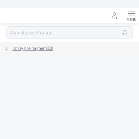
Prejsť
na
obsah
Hľadať
Knihy pre najmenších