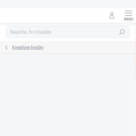
Prejsť
na
obsah
Hľadať
Kreatívne hračky