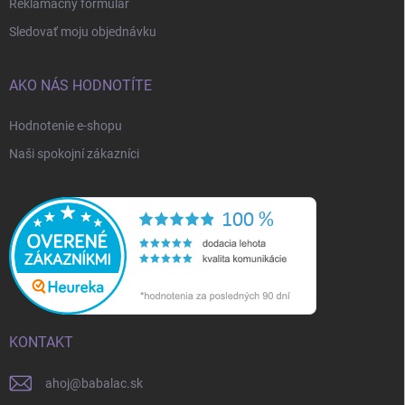
Reklamačný formulár
Sledovať moju objednávku
AKO NÁS HODNOTÍTE
Hodnotenie e-shopu
Naši spokojní zákazníci
KONTAKT
ahoj
@
babalac.sk