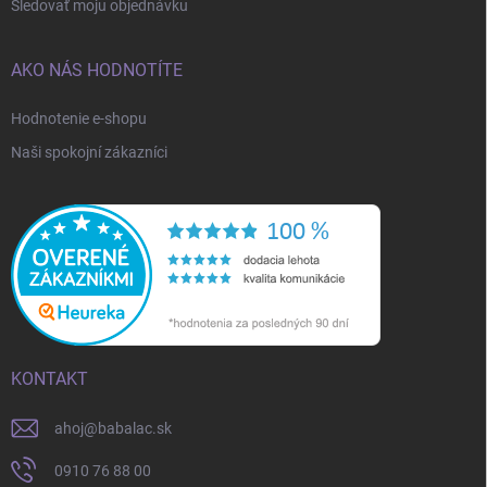
Sledovať moju objednávku
AKO NÁS HODNOTÍTE
Hodnotenie e-shopu
Naši spokojní zákazníci
KONTAKT
ahoj
@
babalac.sk
0910 76 88 00