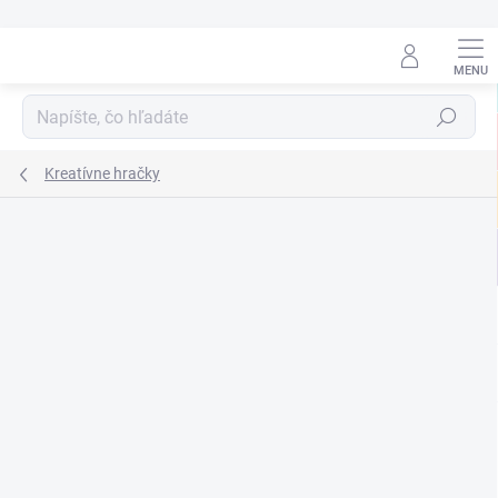
Prejsť
na
obsah
Hľadať
Kreatívne hračky