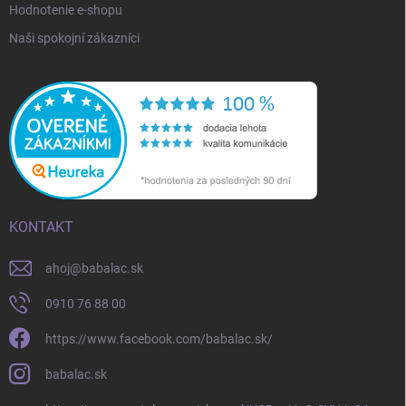
Hodnotenie e-shopu
Naši spokojní zákazníci
KONTAKT
ahoj
@
babalac.sk
0910 76 88 00
https://www.facebook.com/babalac.sk/
babalac.sk