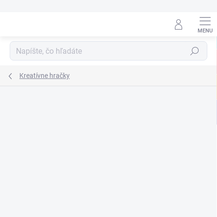
Prejsť
na
obsah
Hľadať
Kreatívne hračky