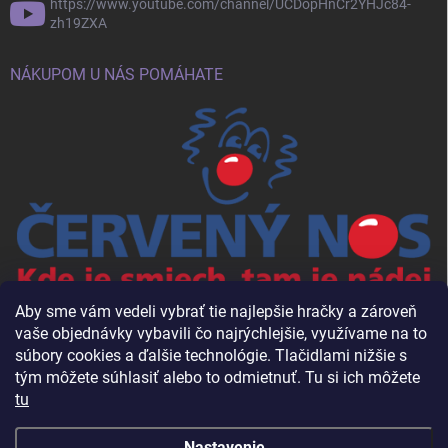
https://www.youtube.com/channel/UCDopHnCr2YHJc84-
zh19ZXA
NÁKUPOM U NÁS POMÁHATE
Aby sme vám vedeli vybrať tie najlepšie hračky a zároveň
vaše objednávky vybavili čo najrýchlejšie, využívame na to
súbory cookies a ďalšie technológie. Tlačidlami nižšie s
tým môžete súhlasiť alebo to odmietnuť. Tu si ich môžete
tu
Nastavenie