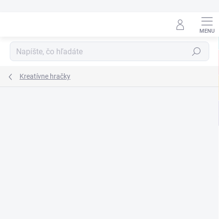
Prejsť
na
obsah
Hľadať
Kreatívne hračky