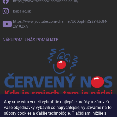
https://www.facebook.com/babalac.sk/
babalac.sk
https://www.youtube.com/channel/UCDopHnCr2YHJc84-
zh19ZXA
NÁKUPOM U NÁS POMÁHATE
Aby sme vám vedeli vybrať tie najlepšie hračky a zároveň
vaše objednávky vybavili čo najrýchlejšie, využívame na to
súbory cookies a ďalšie technológie. Tlačidlami nižšie s