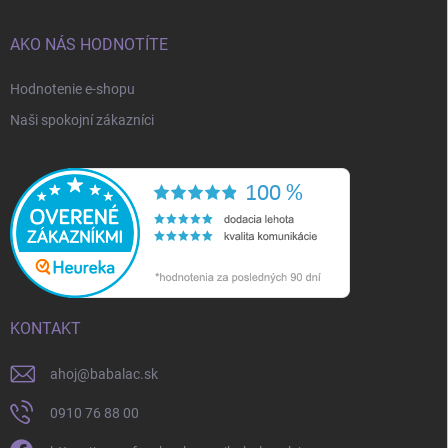
AKO NÁS HODNOTÍTE
Hodnotenie e-shopu
Naši spokojní zákazníci
KONTAKT
ahoj
@
babalac.sk
0910 76 88 00