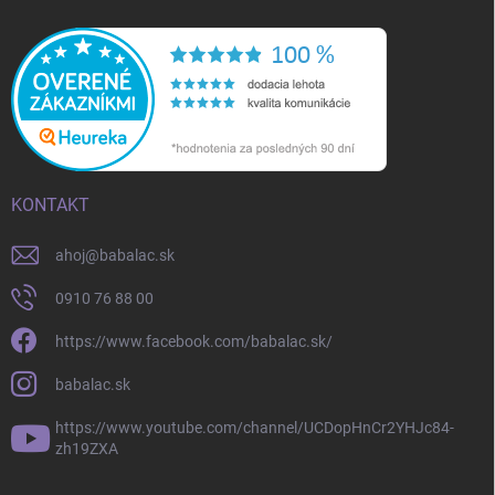
KONTAKT
ahoj
@
babalac.sk
0910 76 88 00
https://www.facebook.com/babalac.sk/
babalac.sk
https://www.youtube.com/channel/UCDopHnCr2YHJc84-
zh19ZXA