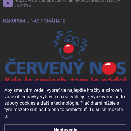
https://www.youtube.com/channel/UCDopHnCr2YHJc84-
zh19ZXA
NÁKUPOM U NÁS POMÁHATE
Aby sme vám vedeli vybrať tie najlepšie hračky a zároveň
vaše objednávky vybavili čo najrýchlejšie, využívame na to
súbory cookies a ďalšie technológie. Tlačidlami nižšie s
tým môžete súhlasiť alebo to odmietnuť. Tu si ich môžete
tu
Nastavenie