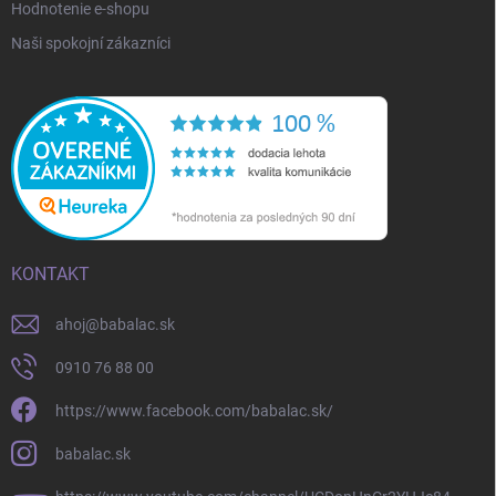
Hodnotenie e-shopu
Naši spokojní zákazníci
KONTAKT
ahoj
@
babalac.sk
0910 76 88 00
https://www.facebook.com/babalac.sk/
babalac.sk