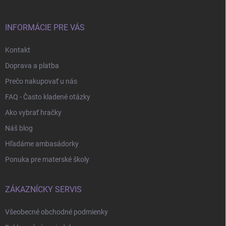
t
i
e
INFORMÁCIE PRE VÁS
Kontakt
Doprava a platba
Prečo nakupovať u nás
FAQ - Často kladené otázky
Ako vybrať hračky
Náš blog
Hľadáme ambasádorky
Ponuka pre materské školy
ZÁKAZNÍCKY SERVIS
Všeobecné obchodné podmienky