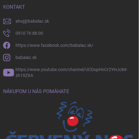
KONTAKT
ahoj
@
babalac.sk
0910 76 88 00
https://www.facebook.com/babalac.sk/
babalac.sk
https://www.youtube.com/channel/UCDopHnCr2YHJc84-
zh19ZXA
NÁKUPOM U NÁS POMÁHATE