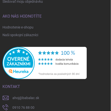
Sledovať moju objednávku
AKO NÁS HODNOTÍTE
Hodnotenie e-shopu
Naši spokojní zákazníci
KONTAKT
ahoj
@
babalac.sk
0910 76 88 00