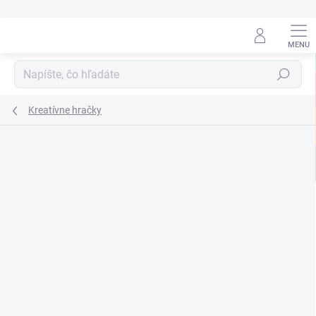
Prejsť
na
obsah
Hľadať
Kreatívne hračky