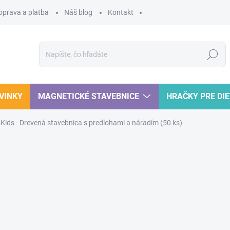
oprava a platba
Náš blog
Kontakt
Hľadať
VINKY
MAGNETICKÉ STAVEBNICE
HRAČKY PRE DI
oKids - Drevená stavebnica s predlohami a náradím (50 ks)