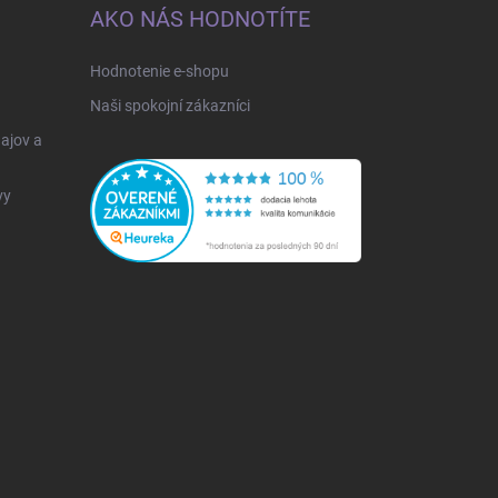
AKO NÁS HODNOTÍTE
Hodnotenie e-shopu
Naši spokojní zákazníci
ajov a
vy