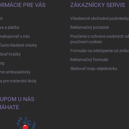
ORMÁCIE PRE VÁS
ZÁKAZNÍCKY SERVIS
kt
Všeobecné obchodné podmienky
a a platba
Reklamačný poriadok
 nakupovať u nás
Poučenie o ochrane osobných úd
používaní cookies
Často kladené otázky
Formulár na odstúpenie od zmlu
brať hračky
Reklamačný formulár
log
Sledovať moju objednávku
me ambasádorky
 pre materské školy
UPOM U NÁS
ÁHATE