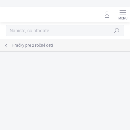
Prejsť
na
obsah
Hľadať
Hračky pre 2 ročné deti