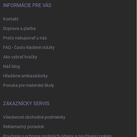
e
INFORMÁCIE PRE VÁS
Kontakt
Doprava a platba
Prečo nakupovať u nás
FAQ - Často kladené otázky
Ako vybrať hračky
Náš blog
Hľadáme ambasádorky
Ponuka pre materské školy
ZÁKAZNÍCKY SERVIS
Všeobecné obchodné podmienky
Reklamačný poriadok
Poučenie o ochrane osobných údajov a používaní cookies