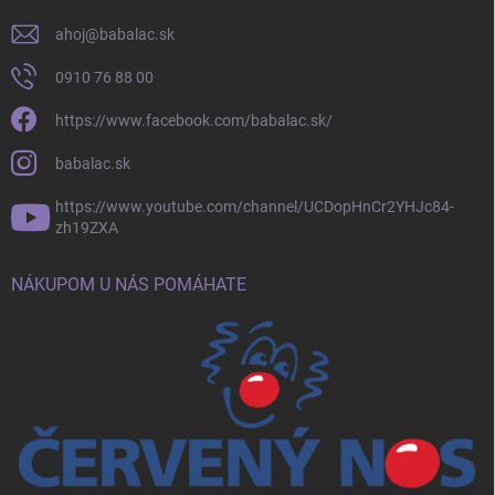
ahoj
@
babalac.sk
0910 76 88 00
https://www.facebook.com/babalac.sk/
babalac.sk
https://www.youtube.com/channel/UCDopHnCr2YHJc84-
zh19ZXA
NÁKUPOM U NÁS POMÁHATE