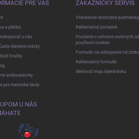
ORMÁCIE PRE VÁS
ZÁKAZNÍCKY SERVIS
kt
Všeobecné obchodné podmienky
a a platba
Reklamačný poriadok
 nakupovať u nás
Poučenie o ochrane osobných úd
používaní cookies
Často kladené otázky
Formulár na odstúpenie od zmlu
brať hračky
Reklamačný formulár
log
Sledovať moju objednávku
me ambasádorky
 pre materské školy
UPOM U NÁS
ÁHATE