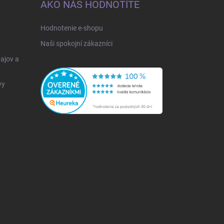
AKO NÁS HODNOTÍTE
Hodnotenie e-shopu
Naši spokojní zákazníci
ajov a
vy