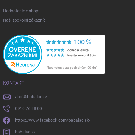
Hodnotenie e-shopu
Naši spokojní zákazníci
KONTAKT
ahoj
@
babalac.sk
0910 76 88 00
https://www.facebook.com/babalac.sk/
babalac.sk