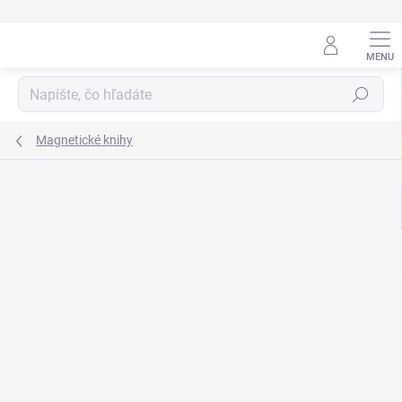
Prejsť
na
obsah
Hľadať
Magnetické knihy