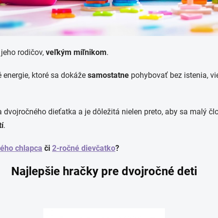
j jeho rodičov,
veľkým míľnikom
.
energie, ktoré sa dokáže
samostatne
pohybovať bez istenia, vie
dvojročného dieťatka a je dôležitá nielen preto, aby sa malý člov
í
.
ného chlapca
či
2-ročné dievčatko
?
Najlepšie hračky pre dvojročné deti