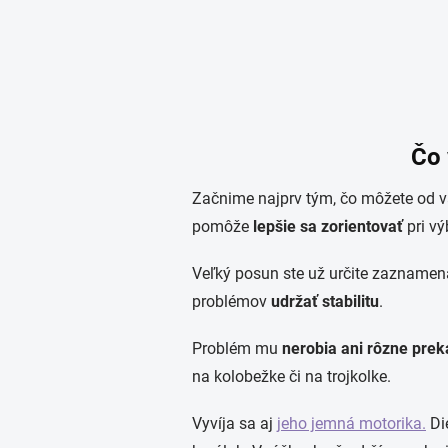
Čo 
Začnime najprv tým, čo môžete od va
pomôže
lepšie sa zorientovať
pri vý
Veľký posun ste už určite zaznamenal
problémov
udržať stabilitu
.
Problém mu
nerobia ani rôzne pre
na kolobežke či na trojkolke.
Vyvíja sa aj
jeho jemná motorika.
Di