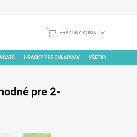
PRÁZDNY KOŠÍK
NÁKUPNÝ
KOŠÍK
EVČATÁ
HRAČKY PRE CHLAPCOV
VŠETKY HRAČKY
vhodné pre 2-