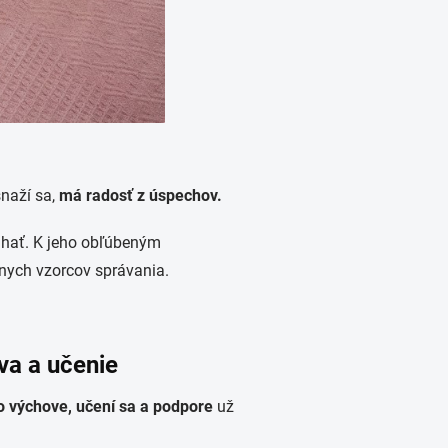
snaží sa,
má radosť z úspechov.
áhať. K jeho obľúbeným
vnych vzorcov správania.
ova a učenie
 o výchove, učení sa a podpore
už