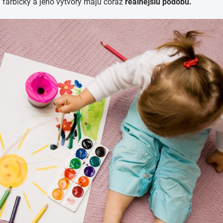
i farbičky a jeho výtvory majú čoraz
reálnejšiu podobu.