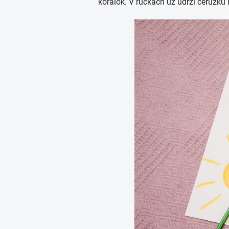
korálok. V rúčkach už udrží ceruzku 