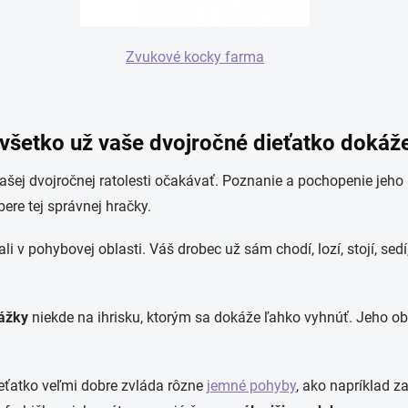
Zvukové kocky farma
všetko už vaše dvojročné dieťatko dokáž
šej dvojročnej ratolesti očakávať. Poznanie a pochopenie jeho
bere tej správnej hračky.
i v pohybovej oblasti. Váš drobec už sám chodí, lozí, stojí, sed
kážky
niekde na ihrisku, ktorým sa dokáže ľahko vyhnúť. Jeho ob
eťatko veľmi dobre zvláda rôzne
jemné pohyby
, ako napríklad z