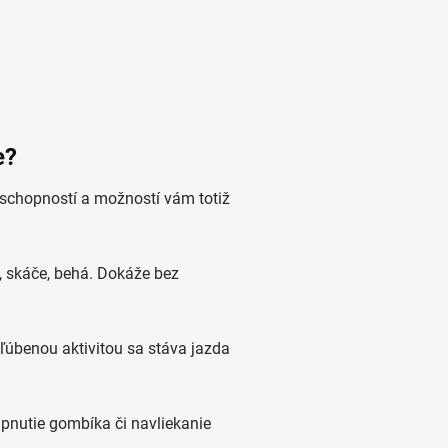
e?
 schopností a možností vám totiž
í, skáče, behá. Dokáže bez
ľúbenou aktivitou sa stáva jazda
apnutie gombíka či navliekanie