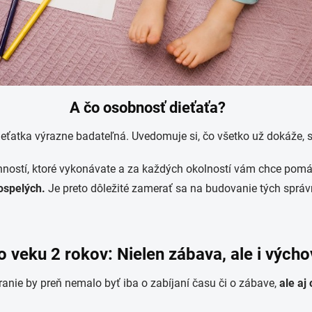
A čo osobnosť dieťaťa?
eťatka výrazne badateľná. Uvedomuje si, čo všetko už dokáže, 
nností, ktoré vykonávate a za každých okolností vám chce pom
ospelých.
Je preto dôležité zamerať sa na budovanie tých sprá
o veku 2 rokov: Nielen zábava, ale i vých
anie by preň nemalo byť iba o zabíjaní času či o zábave,
ale aj