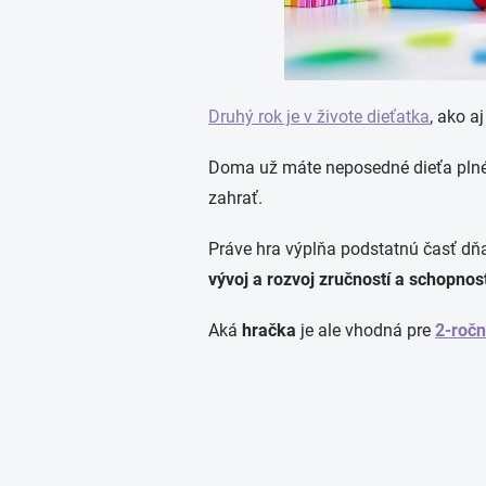
Druhý rok je v živote dieťatka
, ako a
Doma už máte neposedné dieťa plné 
zahrať.
Práve hra výplňa podstatnú časť dňa 
vývoj a rozvoj zručností a schopnost
Aká
hračka
je ale vhodná pre
2-roč