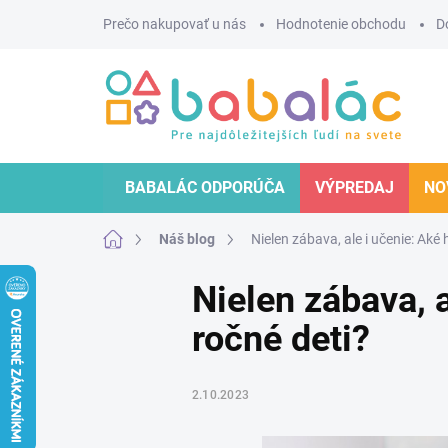
Prejsť
Prečo nakupovať u nás
Hodnotenie obchodu
D
na
obsah
BABALÁC ODPORÚČA
VÝPREDAJ
NO
Domov
Náš blog
Nielen zábava, ale i učenie: Aké
Nielen zábava, 
ročné deti?
2.10.2023