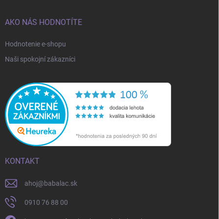
AKO NÁS HODNOTÍTE
Hodnotenie e-shopu
Naši spokojní zákazníci
KONTAKT
ahoj
@
babalac.sk
0910 76 88 00