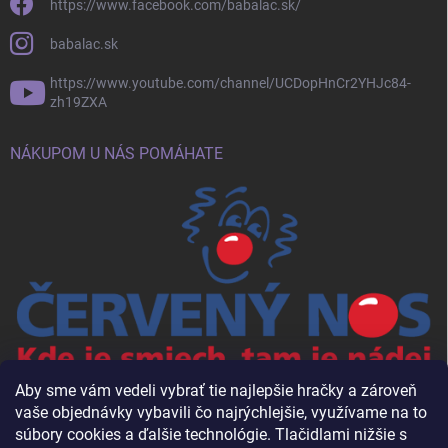
https://www.facebook.com/babalac.sk/
babalac.sk
https://www.youtube.com/channel/UCDopHnCr2YHJc84-
zh19ZXA
NÁKUPOM U NÁS POMÁHATE
Aby sme vám vedeli vybrať tie najlepšie hračky a zároveň
vaše objednávky vybavili čo najrýchlejšie, využívame na to
súbory cookies a ďalšie technológie. Tlačidlami nižšie s