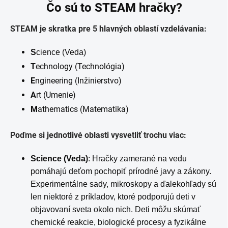
Čo sú to STEAM hračky?
STEAM je skratka pre 5 hlavných oblastí vzdelávania:
S
cience (Veda)
T
echnology (Technológia)
E
ngineering (Inžinierstvo)
A
rt (Umenie)
M
athematics (Matematika)
Poďme si jednotlivé oblasti vysvetliť trochu viac:
Science (Veda)
: Hračky zamerané na vedu
pomáhajú deťom pochopiť prírodné javy a zákony.
Experimentálne sady, mikroskopy a ďalekohľady sú
len niektoré z príkladov, ktoré podporujú deti v
objavovaní sveta okolo nich. Deti môžu skúmať
chemické reakcie, biologické procesy a fyzikálne