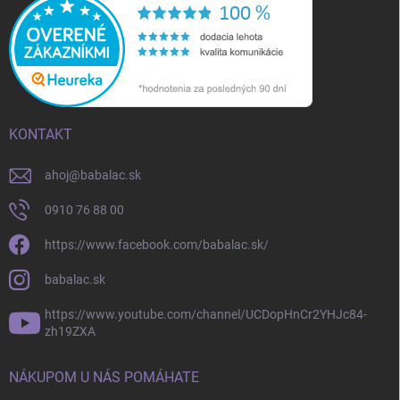
KONTAKT
ahoj
@
babalac.sk
0910 76 88 00
https://www.facebook.com/babalac.sk/
babalac.sk
https://www.youtube.com/channel/UCDopHnCr2YHJc84-
zh19ZXA
NÁKUPOM U NÁS POMÁHATE