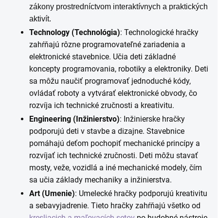
zákony prostredníctvom interaktívnych a praktických
aktivít.
Technology (Technológia)
: Technologické hračky
zahŕňajú rôzne programovateľné zariadenia a
elektronické stavebnice. Učia deti základné
koncepty programovania, robotiky a elektroniky. Deti
sa môžu naučiť programovať jednoduché kódy,
ovládať roboty a vytvárať elektronické obvody, čo
rozvíja ich technické zručnosti a kreativitu.
Engineering (Inžinierstvo)
: Inžinierske hračky
podporujú deti v stavbe a dizajne. Stavebnice
pomáhajú deťom pochopiť mechanické princípy a
rozvíjať ich technické zručnosti. Deti môžu stavať
mosty, veže, vozidlá a iné mechanické modely, čím
sa učia základy mechaniky a inžinierstva.
Art (Umenie)
: Umelecké hračky podporujú kreativitu
a sebavyjadrenie. Tieto hračky zahŕňajú všetko od
kresliacich a maľovacích setov
po hudobné nástroje