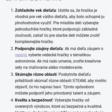
Zohľadnite vek dieťaťa
: Uistite sa, že hračka je
vhodná pre vek vášho dieťaťa, aby bolo schopné ju
plnohodnotne využiť. Pre mladšie deti vyberajte
jednoduchšie hračky, ktoré podporujú základné
zručnosti, zatiaľ čo pre staršie deti môžete zvoliť
komplexnejšie hračky.
Podporujte záujmy dieťaťa
: Ak má dieťa záujem o
vesmír
, vyberte vedecké hračky s tematikou
astronómie. Ak má rado umenie, zvoľte kreatívne
sety na maľovanie alebo modelovanie.
Skúmajte rôzne oblasti
: Poskytnite dieťaťu
príležitosti skúmať rôzne oblasti STEAM, aby mohlo
objaviť, čo ho najviac baví. Týmto spôsobom
môžete podporiť jeho prirodzený talent a záujem.
Kvalita a bezpečnosť
: Vyberajte hračky od
overených výrobcov, ktoré sú bezpečné a kvalitné.