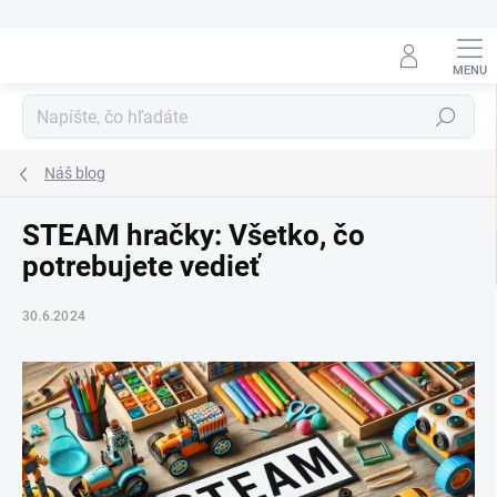
Prejsť
na
obsah
Hľadať
Náš blog
STEAM hračky: Všetko, čo
potrebujete vedieť
30.6.2024