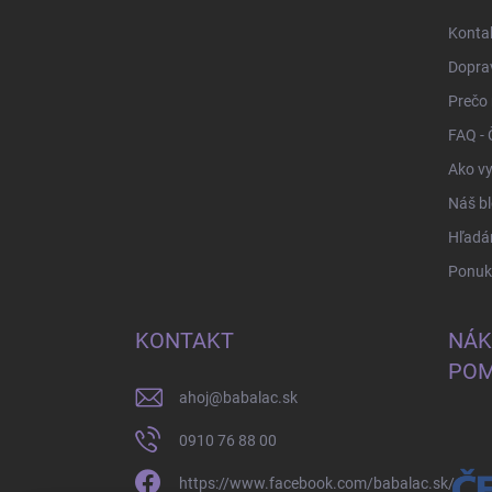
i
Konta
e
Doprav
Prečo
FAQ - 
Ako vy
Náš b
Hľadá
Ponuka
KONTAKT
NÁK
POM
ahoj
@
babalac.sk
0910 76 88 00
https://www.facebook.com/babalac.sk/