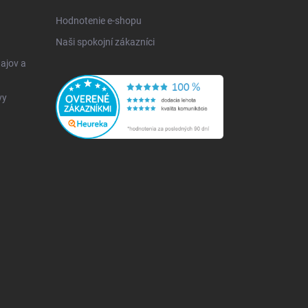
Hodnotenie e-shopu
Naši spokojní zákazníci
ajov a
vy