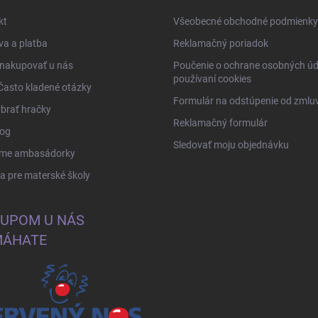
kt
Všeobecné obchodné podmienky
a a platba
Reklamačný poriadok
 nakupovať u nás
Poučenie o ochrane osobných úd
používaní cookies
Často kladené otázky
Formulár na odstúpenie od zmlu
brať hračky
Reklamačný formulár
log
Sledovať moju objednávku
me ambasádorky
 pre materské školy
UPOM U NÁS
ÁHATE