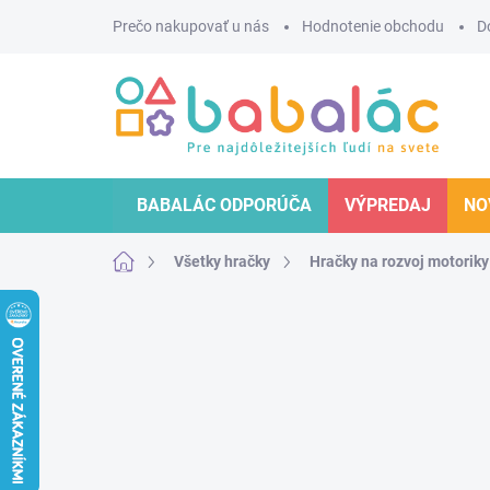
Prejsť
Prečo nakupovať u nás
Hodnotenie obchodu
D
na
obsah
BABALÁC ODPORÚČA
VÝPREDAJ
NO
Domov
Všetky hračky
Hračky na rozvoj motoriky