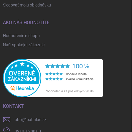
Sledovať moju objednávku
AKO NÁS HODNOTÍTE
Hodnotenie e-shopu
Naši spokojní zákazníci
KONTAKT
ahoj
@
babalac.sk
0910 76 88 00