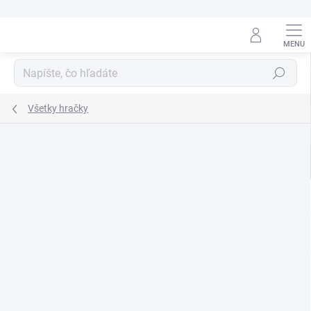
Prejsť
na
obsah
Hľadať
Všetky hračky