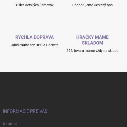
Tisíce detských úsmevov
Podporujeme Červený nos
RÝCHLA DOPRAVA
HRAČKY MÁME
SKLADOM
Odosielame cez DPD a Packeta
99% tovaru máme vždy na sklade
Z
á
p
ä
t
i
e
INFORMÁCIE PRE VÁS
Kontakt