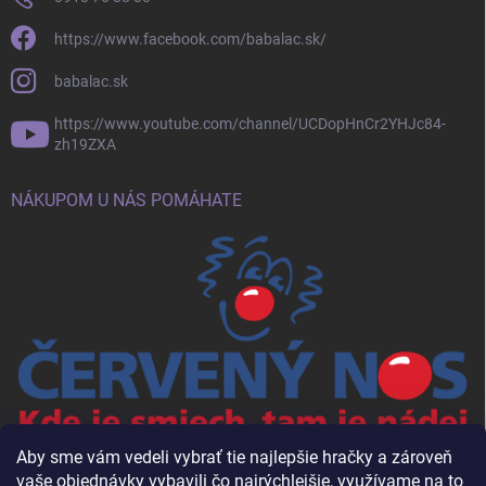
https://www.facebook.com/babalac.sk/
babalac.sk
https://www.youtube.com/channel/UCDopHnCr2YHJc84-
zh19ZXA
NÁKUPOM U NÁS POMÁHATE
Aby sme vám vedeli vybrať tie najlepšie hračky a zároveň
vaše objednávky vybavili čo najrýchlejšie, využívame na to