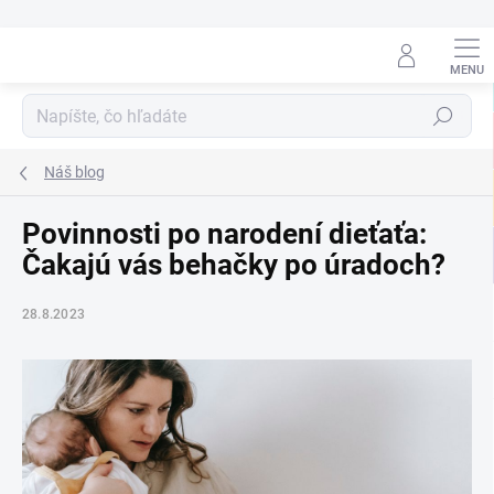
Prejsť
na
obsah
Hľadať
Náš blog
Povinnosti po narodení dieťaťa:
Čakajú vás behačky po úradoch?
28.8.2023