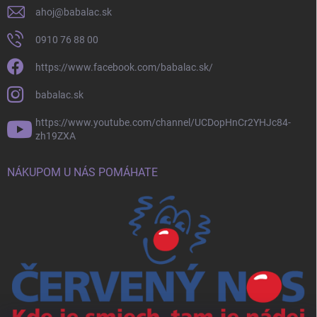
ahoj
@
babalac.sk
0910 76 88 00
https://www.facebook.com/babalac.sk/
babalac.sk
https://www.youtube.com/channel/UCDopHnCr2YHJc84-
zh19ZXA
NÁKUPOM U NÁS POMÁHATE