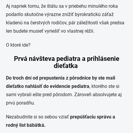
Aj napriek tomu, že štátu sa v priebehu minulého roka
podarilo skutočne výrazne znížiť byrokratickú záťaž
kladenú na čerstvých rodičov, pár záležitostí však predsa
len budete musieť vyriešiť vo vlastnej réžii.
O ktoré ide?
Prvá návšteva pediatra a prihlásenie
dieťatka
Do troch dní od prepustenia z pôrodnice by ste mali
dieťatko nahlásiť do evidencie pediatra
, ktorého ste si
sami vybrali ešte pred pôrodom. Zároveň absolvujete aj
prvú poradňu.
Nezabudnite si so sebou vziať
prepúšťaciu správu a
rodný list bábätká.