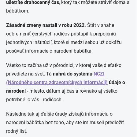
ušetríte drahocenný čas
, ktorý tak môžete stráviť doma s
bábätkom.
Zásadné zmeny nastali v roku 2022.
Štát v snahe
odbremeniť čerstvých rodičov pristúpil k prepojeniu
jednotlivých inštitúcií, ktoré si medzi sebou už dokážu
posúvať informácie o narodení bábätka.
Všetko to začína už v pôrodnici, v ktorej vaše dieťatko
privediete na svet. Tá
nahrá do systému
NCZI
(Národného centra zdravotníckych informácií)
údaje o
narodení
- miesto, dátum aj čas a rovnako aj všetko
potrebné o vás - rodičoch.
Následne tak aj ďalšie úrady získajú informáciu o
narodení bábätka bez toho, aby ste im museli predložiť
rodný list.