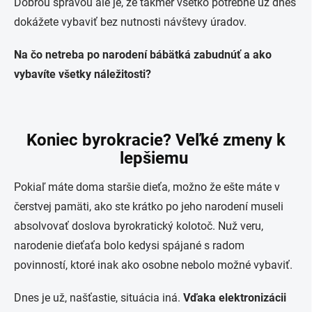
Dobrou správou ale je, že takmer všetko potrebné už dnes
dokážete vybaviť bez nutnosti návštevy úradov.
Na čo netreba po narodení bábätká zabudnúť a ako
vybavíte všetky náležitosti?
Koniec byrokracie? Veľké zmeny k
lepšiemu
Pokiaľ máte doma staršie dieťa, možno že ešte máte v
čerstvej pamäti, ako ste krátko po jeho narodení museli
absolvovať doslova byrokratický kolotoč. Nuž veru,
narodenie dieťaťa bolo kedysi spájané s radom
povinností, ktoré inak ako osobne nebolo možné vybaviť.
Dnes je už, našťastie, situácia iná.
Vďaka elektronizácii