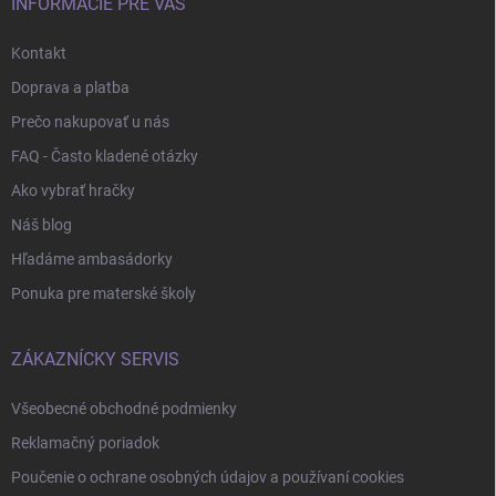
e
INFORMÁCIE PRE VÁS
Kontakt
Doprava a platba
Prečo nakupovať u nás
FAQ - Často kladené otázky
Ako vybrať hračky
Náš blog
Hľadáme ambasádorky
Ponuka pre materské školy
ZÁKAZNÍCKY SERVIS
Všeobecné obchodné podmienky
Reklamačný poriadok
Poučenie o ochrane osobných údajov a používaní cookies