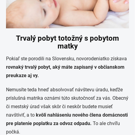
Trvalý pobyt totožný s pobytom
matky
Pokiaľ ste porodili na Slovensku, novorodeniatko získava
rovnaký trvalý pobyt, aký máte zapísaný v občianskom
preukaze aj vy.
Nemusíte teda hneď absolvovať návštevu úradu, keďže
príslušná matrika oznámi túto skutočnosť za vás. Obecný
či mestský úrad však skôr či neskôr budete musieť
navštíviť, a to
kvôli nahláseniu nového člena domácnosti
pre platenie poplatku za odvoz odpadu.
To ale chvíľu
počká.