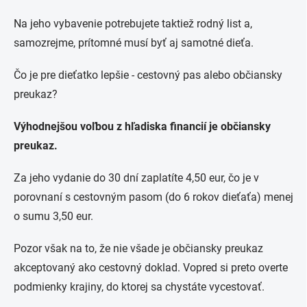
Na jeho vybavenie potrebujete taktiež rodný list a,
samozrejme, prítomné musí byť aj samotné dieťa.
Čo je pre dieťatko lepšie - cestovný pas alebo občiansky
preukaz?
Výhodnejšou voľbou z hľadiska financií je občiansky
preukaz.
Za jeho vydanie do 30 dní zaplatíte 4,50 eur, čo je v
porovnaní s cestovným pasom (do 6 rokov dieťaťa) menej
o sumu 3,50 eur.
Pozor však na to, že nie všade je občiansky preukaz
akceptovaný ako cestovný doklad. Vopred si preto overte
podmienky krajiny, do ktorej sa chystáte vycestovať.