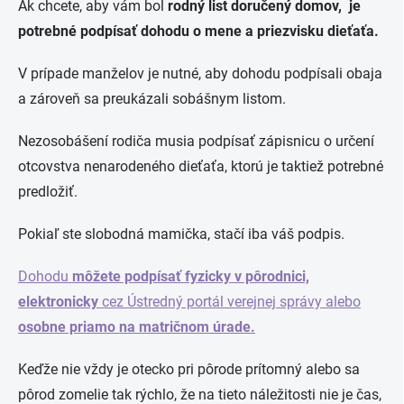
Ak chcete, aby vám bol
rodný list doručený domov, je
potrebné
podpísať dohodu o mene a priezvisku dieťaťa.
V prípade manželov je nutné, aby dohodu podpísali obaja
a zároveň sa preukázali sobášnym listom.
Nezosobášení rodiča musia podpísať zápisnicu o určení
otcovstva nenarodeného dieťaťa, ktorú je taktiež potrebné
predložiť.
Pokiaľ ste slobodná mamička, stačí iba váš podpis.
Dohodu
môžete podpísať fyzicky v pôrodnici,
elektronicky
cez Ústredný portál verejnej správy alebo
osobne priamo na matričnom úrade.
Keďže nie vždy je otecko pri pôrode prítomný alebo sa
pôrod zomelie tak rýchlo, že na tieto náležitosti nie je čas,