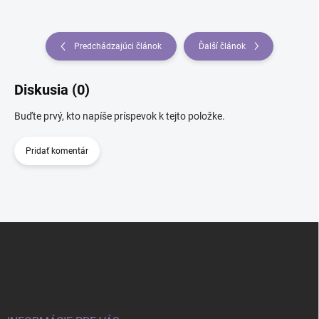
Predchádzajúci článok
Ďalší článok
Diskusia (0)
Buďte prvý, kto napíše príspevok k tejto položke.
Pridať komentár
Z
á
p
ä
t
i