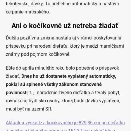
tehotenskej dávky. To prebehne automaticky a nastáva
čerpanie materského.
Ani o kočíkovné už netreba žiadať
Ďalšia pozitívna zmena nastala aj v rámci poskytovania
príspevku pri narodení dieťaťa, ktorý je medzi mamičkami
známy pod pojmom kočíkovné.
Ešte do apríla minulého roku bolo potrebné o príspevok
žiadať.
Dnes ho už dostanete vyplatený automaticky
,
pokiaľ sú splnené všetky zákonom stanovené
povinnosti
, t. j. narodenie živého dieťatka a trvalý pobyt,
rovnako aj bydlisko osoby, ktorej bude dávka vyplatená,
musí byť na území SR.
Aktuálna výška tzv. kočíkovného je 829,86 eur pri dieťatku
z prvého až štvrtého pôrodu a 151,37 eur pokiaľ ide o