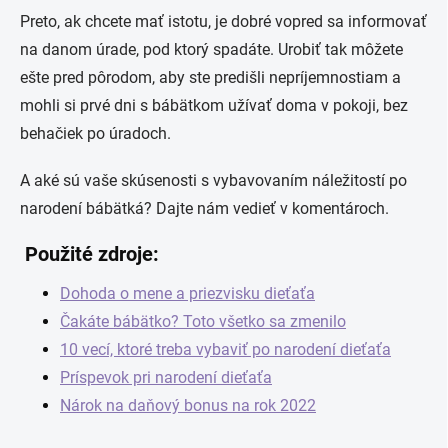
Preto, ak chcete mať istotu, je dobré vopred sa informovať
na danom úrade, pod ktorý spadáte. Urobiť tak môžete
ešte pred pôrodom, aby ste predišli nepríjemnostiam a
mohli si prvé dni s bábätkom užívať doma v pokoji, bez
behačiek po úradoch.
A aké sú vaše skúsenosti s vybavovaním náležitostí po
narodení bábätká? Dajte nám vedieť v komentároch.
Použité zdroje:
Dohoda o mene a priezvisku dieťaťa
Čakáte bábätko? Toto všetko sa zmenilo
10 vecí, ktoré treba vybaviť po narodení dieťaťa
Príspevok pri narodení dieťaťa
Nárok na daňový bonus na rok 2022