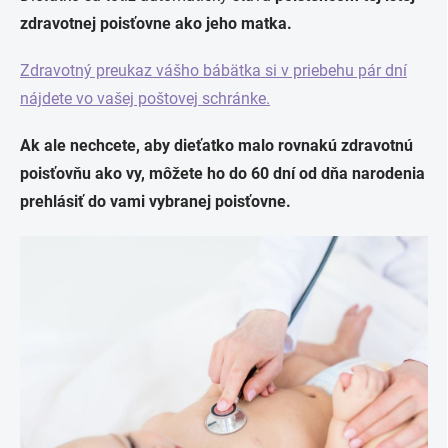
zdravotnej poisťovne ako jeho matka.
Zdravotný preukaz vášho bábätka si v priebehu pár dní
nájdete vo vašej poštovej schránke.
Ak ale nechcete, aby dieťatko malo rovnakú zdravotnú
poisťovňu ako vy, môžete ho
do 60 dní od dňa narodenia
prehlásiť do vami vybranej poisťovne.