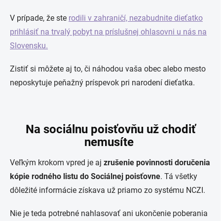
V prípade, že ste
rodili v zahraničí, nezabudnite dieťatko
prihlásiť na trvalý pobyt na príslušnej ohlasovni u nás na
Slovensku.
Zistiť si môžete aj to, či náhodou vaša obec alebo mesto
neposkytuje peňažný príspevok pri narodení dieťatka.
Na sociálnu poisťovňu už chodiť
nemusíte
Veľkým krokom vpred je aj
zrušenie povinnosti doručenia
kópie rodného listu
do Sociálnej poisťovne
. Tá všetky
dôležité informácie získava už priamo zo systému NCZI.
Nie je teda potrebné nahlasovať ani ukončenie poberania