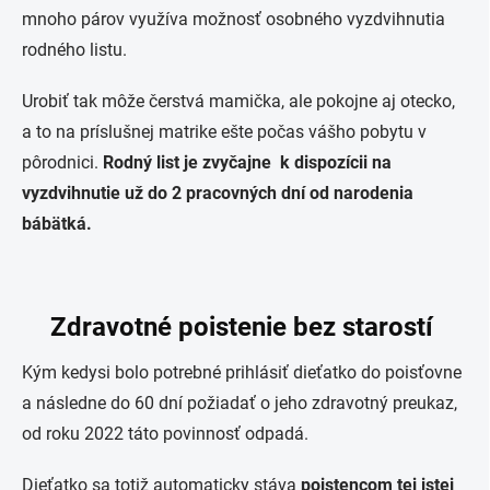
mnoho párov využíva možnosť osobného vyzdvihnutia
rodného listu.
Urobiť tak môže čerstvá mamička, ale pokojne aj otecko,
a to na príslušnej matrike ešte počas vášho pobytu v
pôrodnici.
Rodný list je zvyčajne k dispozícii na
vyzdvihnutie už do 2 pracovných dní od narodenia
bábätká.
Zdravotné poistenie bez starostí
Kým kedysi bolo potrebné prihlásiť dieťatko do poisťovne
a následne do 60 dní požiadať o jeho zdravotný preukaz,
od roku 2022 táto povinnosť odpadá.
Dieťatko sa totiž automaticky stáva
poistencom tej istej