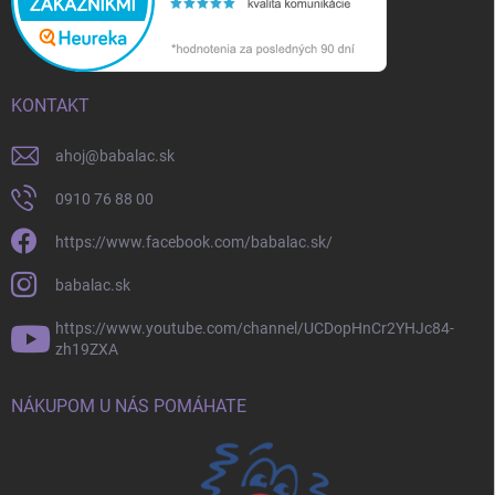
KONTAKT
ahoj
@
babalac.sk
0910 76 88 00
https://www.facebook.com/babalac.sk/
babalac.sk
https://www.youtube.com/channel/UCDopHnCr2YHJc84-
zh19ZXA
NÁKUPOM U NÁS POMÁHATE