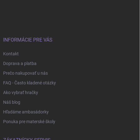
á
p
ä
t
i
e
INFORMÁCIE PRE VÁS
Kontakt
Doprava a platba
Prečo nakupovať u nás
FAQ - Často kladené otázky
Ako vybrať hračky
Náš blog
Hľadáme ambasádorky
Ponuka pre materské školy