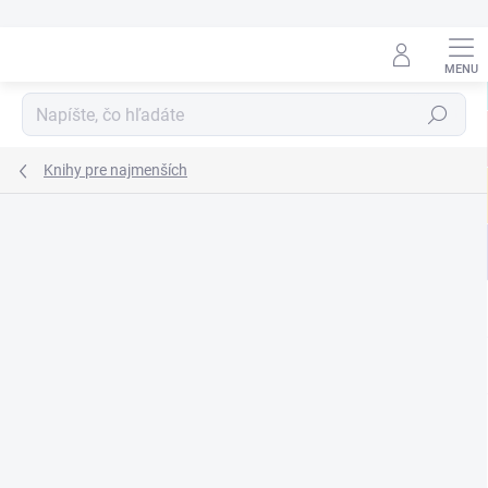
Prejsť
na
obsah
Hľadať
Knihy pre najmenších