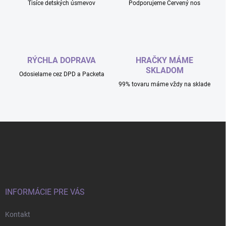
Tisíce detských úsmevov
Podporujeme Červený nos
RÝCHLA DOPRAVA
HRAČKY MÁME
SKLADOM
Odosielame cez DPD a Packeta
99% tovaru máme vždy na sklade
Z
á
p
ä
t
i
e
INFORMÁCIE PRE VÁS
Kontakt