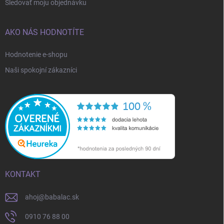
Sledovať moju objednávku
AKO NÁS HODNOTÍTE
Hodnotenie e-shopu
Naši spokojní zákazníci
KONTAKT
ahoj
@
babalac.sk
0910 76 88 00