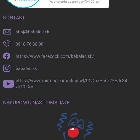
KONTAKT
ahoj
@
babalac.sk
0910 76 88 00
https://www.facebook.com/babalac.sk/
babalac.sk
https://www.youtube.com/channel/UCDopHnCr2YHJc84-
zh19ZXA
NÁKUPOM U NÁS POMÁHATE