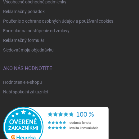
Všeobecné obchodné podmienky
Reklamačný poriadok
Poučenie o ochrane osobných údajov a používaní cookies
Formulár na odstúpenie od zmluvy
Reklamačný formulár
Sledovať moju objednávku
AKO NÁS HODNOTÍTE
Hodnotenie e-shopu
Naši spokojní zákazníci