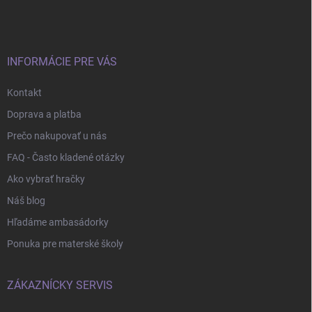
p
ä
t
i
e
INFORMÁCIE PRE VÁS
Kontakt
Doprava a platba
Prečo nakupovať u nás
FAQ - Často kladené otázky
Ako vybrať hračky
Náš blog
Hľadáme ambasádorky
Ponuka pre materské školy
ZÁKAZNÍCKY SERVIS