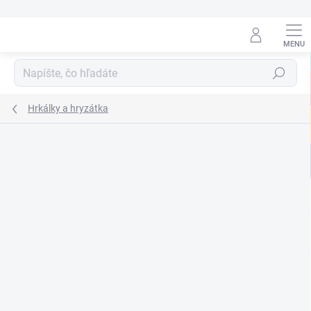
Prejsť
na
obsah
Hľadať
Hrkálky a hryzátka