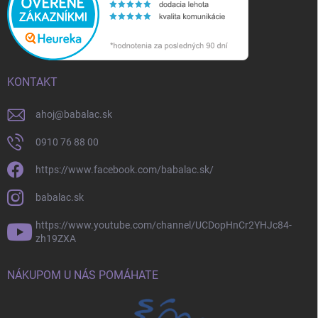
KONTAKT
ahoj
@
babalac.sk
0910 76 88 00
https://www.facebook.com/babalac.sk/
babalac.sk
https://www.youtube.com/channel/UCDopHnCr2YHJc84-
zh19ZXA
NÁKUPOM U NÁS POMÁHATE