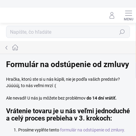
Prejsť
na
obsah
Hľadať
Domov
Formulár na odstúpenie od zmluvy
Hračka, ktorú ste si u nás kúpili, nie je podľa vašich predstáv?
Júúúúj, to nás veľmi mrzí :(
Ale nevadí! U nás ju môžete bez problémov
do 14 dní vrátiť.
Vrátenie tovaru je u nás veľmi jednoduché
a celý proces prebieha v 3. krokoch:
Prosíme vyplňte tento
formulár na odstúpenie od zmluvy.