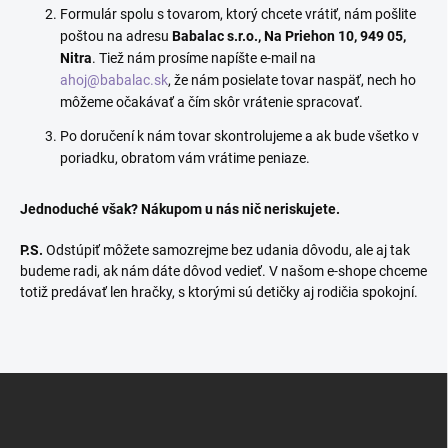
Formulár spolu s tovarom, ktorý chcete vrátiť, nám pošlite
poštou na adresu
Babalac s.r.o., Na Priehon 10, 949 05,
Nitra
. Tiež nám prosíme napíšte e-mail na
ahoj@babalac.sk
, že nám posielate tovar naspäť, nech ho
môžeme očakávať a čím skôr vrátenie spracovať.
Po doručení k nám tovar skontrolujeme a ak bude všetko v
poriadku, obratom vám vrátime peniaze.
Jednoduché však?
Nákupom u nás nič neriskujete.
P.S.
Odstúpiť môžete samozrejme bez udania dôvodu, ale aj tak
budeme radi, ak nám dáte dôvod vedieť. V našom e-shope chceme
totiž predávať len hračky, s ktorými sú detičky aj rodičia spokojní.
Z
á
p