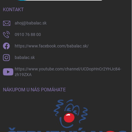
KONTAKT
ahoj
@
babalac.sk
0910 76 88 00
https://www.facebook.com/babalac.sk/
babalac.sk
https://www.youtube.com/channel/UCDopHnCr2YHJc84-
zh19ZXA
NÁKUPOM U NÁS POMÁHATE