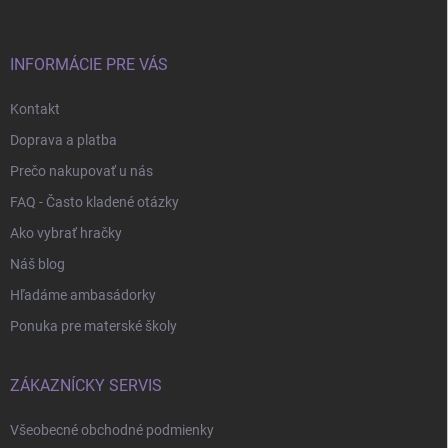
ä
t
i
e
INFORMÁCIE PRE VÁS
Kontakt
Doprava a platba
Prečo nakupovať u nás
FAQ - Často kladené otázky
Ako vybrať hračky
Náš blog
Hľadáme ambasádorky
Ponuka pre materské školy
ZÁKAZNÍCKY SERVIS
Všeobecné obchodné podmienky