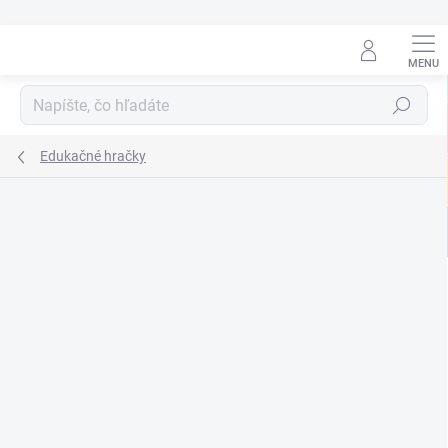
Prejsť
na
obsah
Hľadať
Edukačné hračky