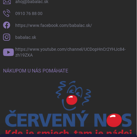
ahoj
@
babalac.sk
0910 76 88 00
https://www.facebook.com/babalac.sk/
babalac.sk
https://www.youtube.com/channel/UCDopHnCr2YHJc84-
zh19ZXA
NÁKUPOM U NÁS POMÁHATE