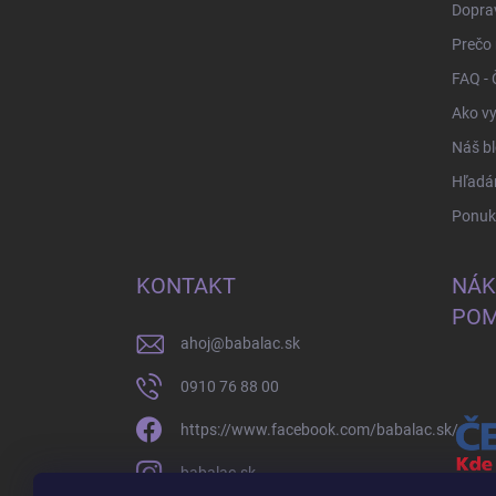
Doprav
Prečo
FAQ - 
Ako vy
Náš b
Hľadá
Ponuka
KONTAKT
NÁK
POM
ahoj
@
babalac.sk
0910 76 88 00
https://www.facebook.com/babalac.sk/
babalac.sk