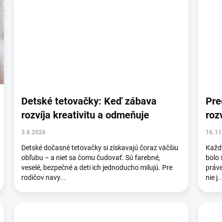
Detské tetovačky: Keď zábava
Pre
rozvíja kreativitu a odmeňuje
roz
3.4.2026
16.11
Detské dočasné tetovačky si získavajú čoraz väčšiu
Každý
obľubu – a niet sa čomu čudovať. Sú farebné,
bolo 
veselé, bezpečné a deti ich jednoducho milujú. Pre
práve
rodičov navy...
nie j..