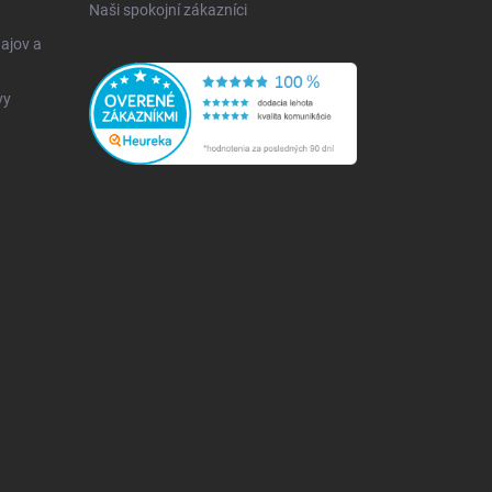
Naši spokojní zákazníci
ajov a
vy