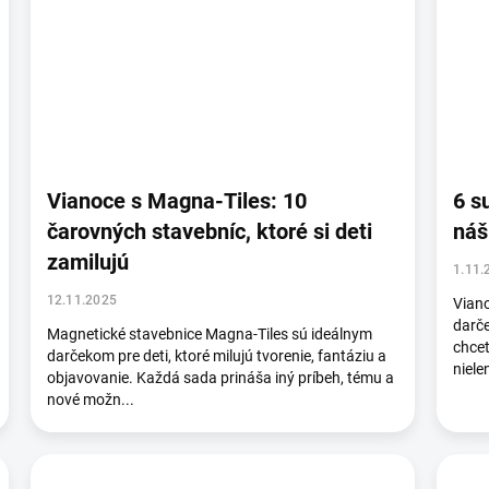
Vianoce s Magna-Tiles: 10
6 s
čarovných stavebníc, ktoré si deti
náš
zamilujú
1.11.
12.11.2025
Viano
darče
Magnetické stavebnice Magna-Tiles sú ideálnym
chcet
darčekom pre deti, ktoré milujú tvorenie, fantáziu a
niele
objavovanie. Každá sada prináša iný príbeh, tému a
nové možn...