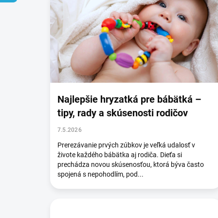
p
i
s
č
l
á
n
k
o
Najlepšie hryzatká pre bábätká –
v
tipy, rady a skúsenosti rodičov
7.5.2026
Prerezávanie prvých zúbkov je veľká udalosť v
živote každého bábätka aj rodiča. Dieťa si
prechádza novou skúsenosťou, ktorá býva často
spojená s nepohodlím, pod...