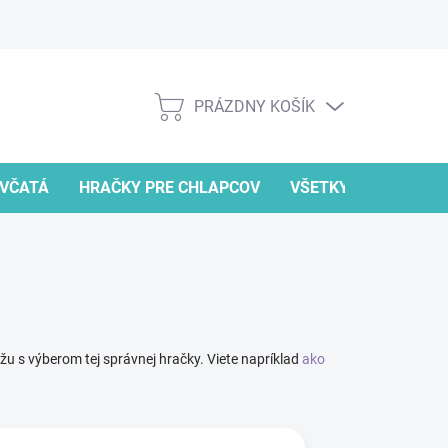
PRÁZDNY KOŠÍK
NÁKUPNÝ
KOŠÍK
EVČATÁ
HRAČKY PRE CHLAPCOV
VŠETKY HRAČKY
ôžu s výberom tej správnej hračky. Viete napríklad
ako