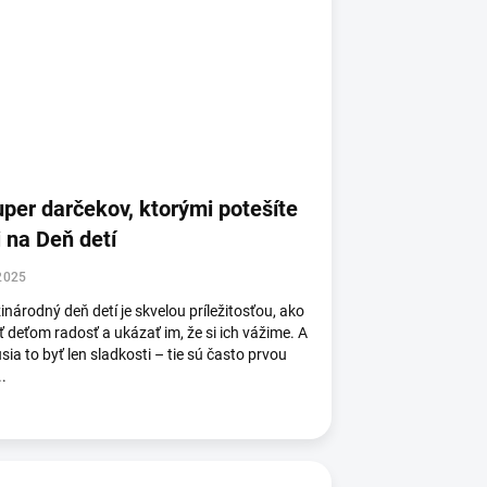
uper darčekov, ktorými potešíte
i na Deň detí
2025
národný deň detí je skvelou príležitosťou, ako
ť deťom radosť a ukázať im, že si ich vážime. A
ia to byť len sladkosti – tie sú často prvou
..