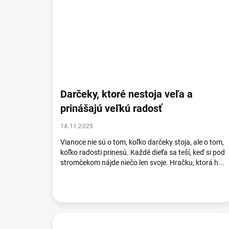
Darčeky, ktoré nestoja veľa a
prinášajú veľkú radosť
14.11.2025
Vianoce nie sú o tom, koľko darčeky stoja, ale o tom,
koľko radosti prinesú. Každé dieťa sa teší, keď si pod
stromčekom nájde niečo len svoje. Hračku, ktorá h...