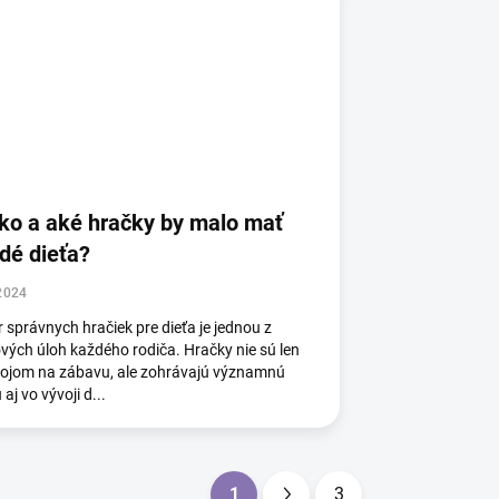
ko a aké hračky by malo mať
dé dieťa?
2024
 správnych hračiek pre dieťa je jednou z
vých úloh každého rodiča. Hračky nie sú len
rojom na zábavu, ale zohrávajú významnú
 aj vo vývoji d...
1
3