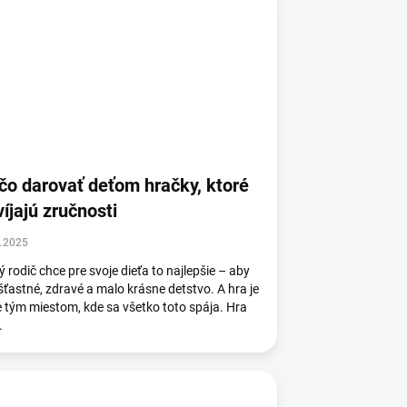
čo darovať deťom hračky, ktoré
víjajú zručnosti
.2025
 rodič chce pre svoje dieťa to najlepšie – aby
šťastné, zdravé a malo krásne detstvo. A hra je
 tým miestom, kde sa všetko toto spája. Hra
.