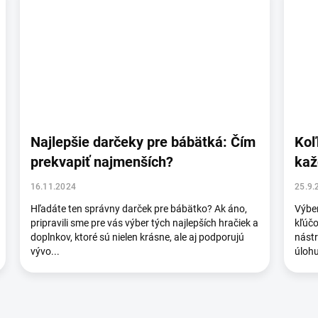
Najlepšie darčeky pre bábätká: Čím
Koľ
prekvapiť najmenších?
kaž
16.11.2024
25.9.
Hľadáte ten správny darček pre bábätko? Ak áno,
Výber
pripravili sme pre vás výber tých najlepších hračiek a
kľúčo
doplnkov, ktoré sú nielen krásne, ale aj podporujú
nást
vývo...
úlohu