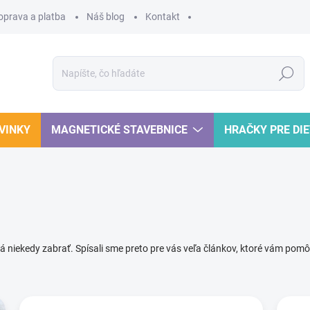
oprava a platba
Náš blog
Kontakt
Hľadať
VINKY
MAGNETICKÉ STAVEBNICE
HRAČKY PRE DI
h dá niekedy zabrať. Spísali sme preto pre vás veľa článkov, ktoré vám pom