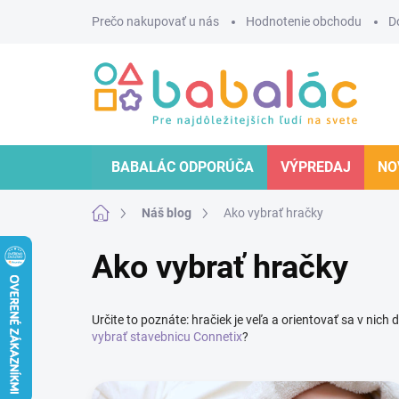
Prejsť
Prečo nakupovať u nás
Hodnotenie obchodu
D
na
obsah
BABALÁC ODPORÚČA
VÝPREDAJ
NO
Domov
Náš blog
Ako vybrať hračky
Ako vybrať hračky
Určite to poznáte: hračiek je veľa a orientovať sa v nic
vybrať stavebnicu Connetix
?
V
ý