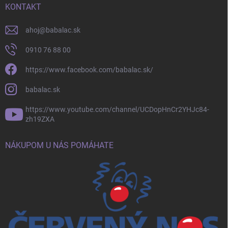
KONTAKT
ahoj
@
babalac.sk
0910 76 88 00
https://www.facebook.com/babalac.sk/
babalac.sk
https://www.youtube.com/channel/UCDopHnCr2YHJc84-
zh19ZXA
NÁKUPOM U NÁS POMÁHATE