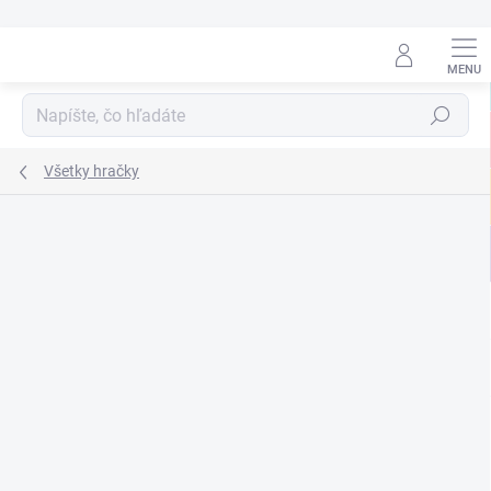
Prejsť
na
obsah
Hľadať
Všetky hračky