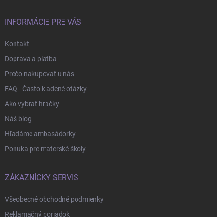
t
i
e
INFORMÁCIE PRE VÁS
Kontakt
Doprava a platba
Prečo nakupovať u nás
FAQ - Často kladené otázky
Ako vybrať hračky
Náš blog
Hľadáme ambasádorky
Ponuka pre materské školy
ZÁKAZNÍCKY SERVIS
Všeobecné obchodné podmienky
Reklamačný poriadok