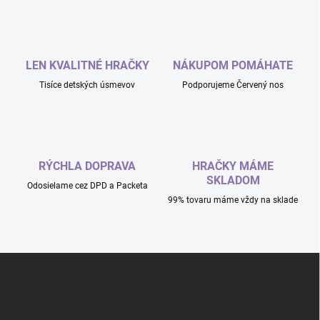
LEN KVALITNÉ HRAČKY
NÁKUPOM POMÁHATE
Tisíce detských úsmevov
Podporujeme Červený nos
RÝCHLA DOPRAVA
HRAČKY MÁME
SKLADOM
Odosielame cez DPD a Packeta
99% tovaru máme vždy na sklade
Z
á
p
ä