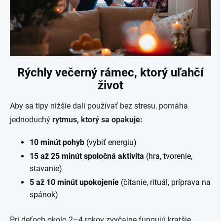
Rýchly večerný rámec, ktorý uľahčí
život
Aby sa tipy nižšie dali používať bez stresu, pomáha
jednoduchý
rytmus, ktorý sa opakuje:
10 minút pohyb
(vybiť energiu)
15 až 25 minút spoločná aktivita
(hra, tvorenie,
stavanie)
5 až 10 minút upokojenie
(čítanie, rituál, príprava na
spánok)
Pri deťoch okolo 2–4 rokov zvyčajne fungujú kratšie