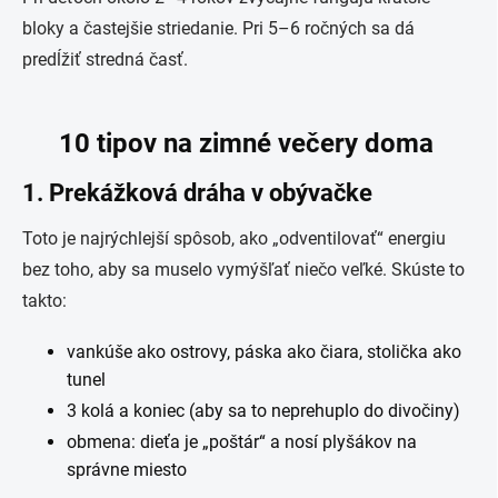
bloky a častejšie striedanie. Pri 5–6 ročných sa dá
predĺžiť stredná časť.
10 tipov na zimné večery doma
1. Prekážková dráha v obývačke
Toto je najrýchlejší spôsob, ako „odventilovať“ energiu
bez toho, aby sa muselo vymýšľať niečo veľké. Skúste to
takto:
vankúše ako ostrovy, páska ako čiara, stolička ako
tunel
3 kolá a koniec (aby sa to neprehuplo do divočiny)
obmena: dieťa je „poštár“ a nosí plyšákov na
správne miesto