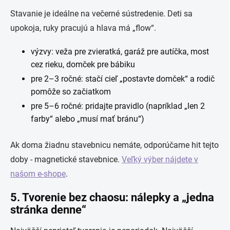
Stavanie je ideálne na večerné sústredenie. Deti sa
upokoja, ruky pracujú a hlava má „flow“.
výzvy: veža pre zvieratká, garáž pre autíčka, most
cez rieku, domček pre bábiku
pre 2–3 ročné: stačí cieľ „postavte domček“ a rodič
pomôže so začiatkom
pre 5–6 ročné: pridajte pravidlo (napríklad „len 2
farby“ alebo „musí mať bránu“)
Ak doma žiadnu stavebnicu nemáte, odporúčame hit tejto
doby - magnetické stavebnice.
Veľký výber nájdete v
našom e-shope
.
5. Tvorenie bez chaosu: nálepky a „jedna
stránka denne“