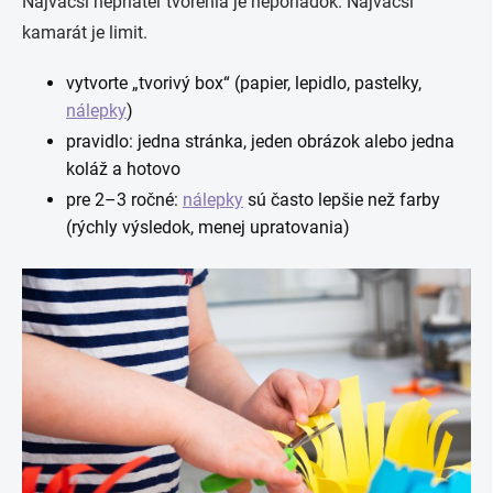
Najväčší nepriateľ tvorenia je neporiadok. Najväčší
kamarát je limit.
vytvorte „tvorivý box“ (papier, lepidlo, pastelky,
nálepky
)
pravidlo: jedna stránka, jeden obrázok alebo jedna
koláž a hotovo
pre 2–3 ročné:
nálepky
sú často lepšie než farby
(rýchly výsledok, menej upratovania)