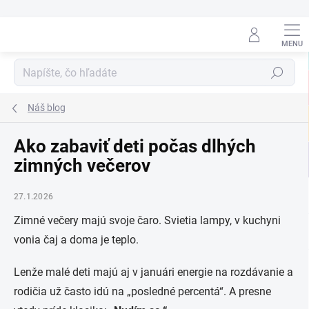
Prejsť
na
obsah
Hľadať
Náš blog
Ako zabaviť deti počas dlhých
zimných večerov
27.1.2026
Zimné večery majú svoje čaro. Svietia lampy, v kuchyni
vonia čaj a doma je teplo.
Lenže malé deti majú aj v januári energie na rozdávanie a
rodičia už často idú na „posledné percentá“. A presne