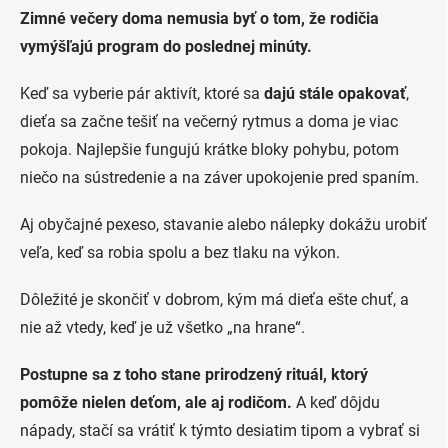
Zimné večery doma nemusia byť o tom, že rodičia
vymýšľajú program do poslednej minúty.
Keď sa vyberie pár aktivít, ktoré sa
dajú stále opakovať
,
dieťa sa začne tešiť na večerný rytmus a doma je viac
pokoja. Najlepšie fungujú krátke bloky pohybu, potom
niečo na sústredenie a na záver upokojenie pred spaním.
Aj obyčajné pexeso, stavanie alebo nálepky dokážu urobiť
veľa, keď sa robia spolu a bez tlaku na výkon.
Dôležité je skončiť v dobrom, kým má dieťa ešte chuť, a
nie až vtedy, keď je už všetko „na hrane“.
Postupne sa z toho stane prirodzený rituál, ktorý
pomôže nielen deťom, ale aj rodičom.
A keď dôjdu
nápady, stačí sa vrátiť k týmto desiatim tipom a vybrať si