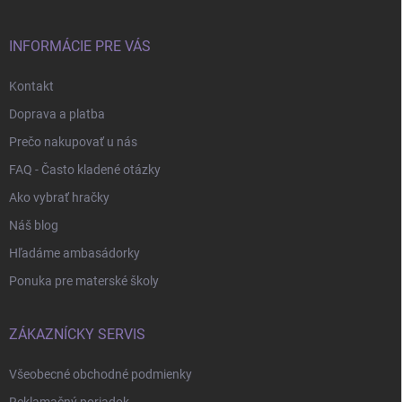
t
i
e
INFORMÁCIE PRE VÁS
Kontakt
Doprava a platba
Prečo nakupovať u nás
FAQ - Často kladené otázky
Ako vybrať hračky
Náš blog
Hľadáme ambasádorky
Ponuka pre materské školy
ZÁKAZNÍCKY SERVIS
Všeobecné obchodné podmienky