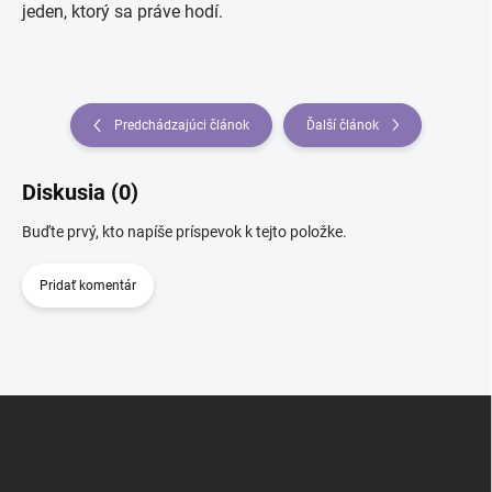
jeden, ktorý sa práve hodí.
Predchádzajúci článok
Ďalší článok
Diskusia (0)
Buďte prvý, kto napíše príspevok k tejto položke.
Pridať komentár
Z
á
p
ä