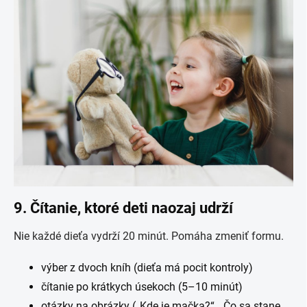
9. Čítanie, ktoré deti naozaj udrží
Nie každé dieťa vydrží 20 minút. Pomáha zmeniť formu.
výber z dvoch kníh (dieťa má pocit kontroly)
čítanie po krátkych úsekoch (5–10 minút)
otázky na obrázky („Kde je mačka?“, „Čo sa stane