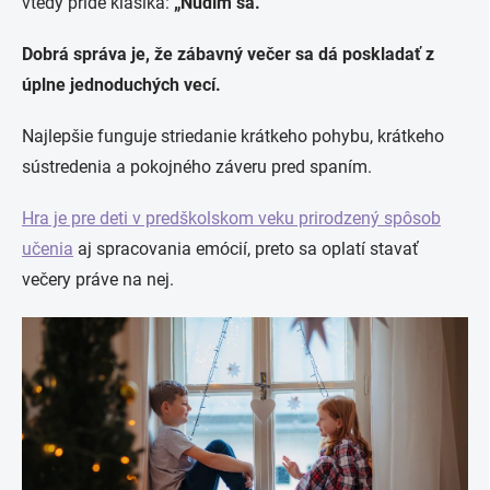
vtedy príde klasika:
„Nudím sa.“
Dobrá správa je, že zábavný večer sa dá poskladať z
úplne jednoduchých vecí.
Najlepšie funguje striedanie krátkeho pohybu, krátkeho
sústredenia a pokojného záveru pred spaním.
Hra je pre deti v predškolskom veku prirodzený spôsob
učenia
aj spracovania emócií, preto sa oplatí stavať
večery práve na nej.