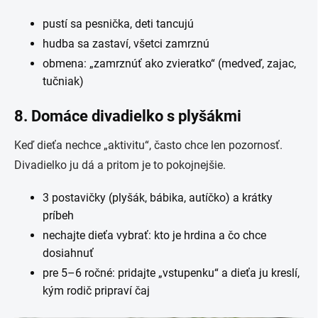
pustí sa pesnička, deti tancujú
hudba sa zastaví, všetci zamrznú
obmena: „zamrznúť ako zvieratko“ (medveď, zajac,
tučniak)
8. Domáce divadielko s plyšákmi
Keď dieťa nechce „aktivitu“, často chce len pozornosť.
Divadielko ju dá a pritom je to pokojnejšie.
3 postavičky (plyšák, bábika, autíčko) a krátky
príbeh
nechajte dieťa vybrať: kto je hrdina a čo chce
dosiahnuť
pre 5–6 ročné: pridajte „vstupenku“ a dieťa ju kreslí,
kým rodič pripraví čaj