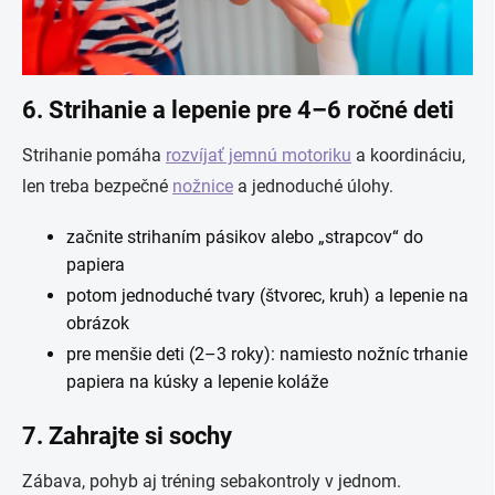
6. Strihanie a lepenie pre 4–6 ročné deti
Strihanie pomáha
rozvíjať jemnú motoriku
a koordináciu,
len treba bezpečné
nožnice
a jednoduché úlohy.
začnite strihaním pásikov alebo „strapcov“ do
papiera
potom jednoduché tvary (štvorec, kruh) a lepenie na
obrázok
pre menšie deti (2–3 roky): namiesto nožníc trhanie
papiera na kúsky a lepenie koláže
7. Zahrajte si sochy
Zábava, pohyb aj tréning sebakontroly v jednom.