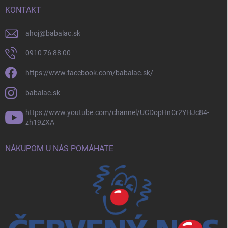
KONTAKT
ahoj
@
babalac.sk
0910 76 88 00
https://www.facebook.com/babalac.sk/
babalac.sk
https://www.youtube.com/channel/UCDopHnCr2YHJc84-
zh19ZXA
NÁKUPOM U NÁS POMÁHATE